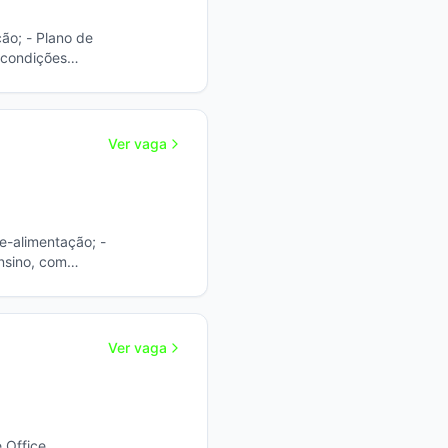
m condições
 Gestão de
Ver vaga
ensino, com
instalar
erragens e
Ver vaga
 Office.