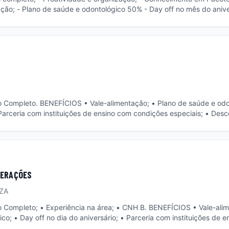
ão; - Plano de saúde e odontológico 50% - Day off no mês do aniver
s especiais; - Descontos exclusivos nos pacotes de internet.
iar os processos de Recrutamento e Seleção; - Auxiliar nas rotinas
 saúde; - Dar suporte ao controle de EPIs e exame ocupacionais; - 
tor de Gente e Gestão.
o de saúde e odontológico; • Day
• Parceria com instituições de ensino com condições especiais; • Des
ntes cidades.
PERAÇÕES
ZA
Experiência na área; • CNH B. BENEFÍCIOS • Vale-alimentação; •
co; • Day off no dia do aniversário; • Parceria com instituições de 
vos nos pacotes de internet. PRINCIPAIS ATIVIDADES • Realizar