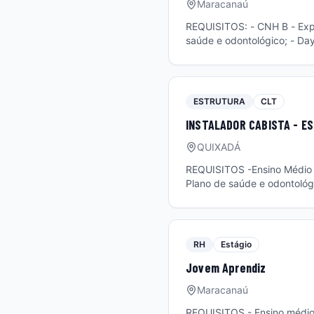
Maracanaú
REQUISITOS: - CNH B - Experiência com Negociação e Marketing BENEFÍCIOS: - Vale-alimentação; - Plano de
saúde e odontológico; - Day
especiais; - Descontos exclusivos nos pacotes de i
de eventos e ações promocio
marketing offline.
ESTRUTURA
CLT
INSTALADOR CABISTA - E
QUIXADÁ
REQUISITOS -Ensino Médio completo; -E
Plano de saúde e odontológi
condições especiais; -Descontos exclusi
instalações e manutenções d
equipamentos de rede, como
controlar os materiais.
RH
Estágio
Jovem Aprendiz
Maracanaú
REQUISITOS - Ensino médio 