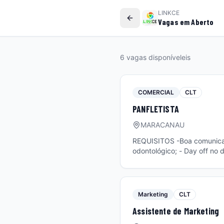
LINKCE
Vagas em Aberto
6
vaga
s
disponível
eis
COMERCIAL
CLT
PANFLETISTA
MARACANAU
REQUISITOS -Boa comunicação; -Proatividade. BENEFÍCIOS
odontológico; - Day off no dia do aniversário; - Parceria com instituições de ensino com condições especiais; -
Marketing
CLT
Assistente de Marketing