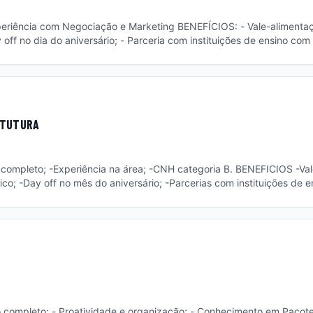
 off no dia do aniversário; - Parceria com instituições de ensino co
nternet. PRINCIPAIS ATIVIDADES: - Planejamento e execução
nais; - Organização e logística de materiais, brindes e estrutura; -
STUTURA
xperiência na área; -CNH categoria B. BENEFICIOS -Vale-alimentação; -
co; -Day off no mês do aniversário; -Parcerias com instituições de 
vos em pacotes de internet. PRINCIPAIS ATIVIDADES -Realizar
e redes de fibra óptica; -Executar fusões de fibra óptica; -Montar e 
 DIO, CEO e CTO; -Organizar e manusear cabeamentos; -Instalar f
completo; - Proatividade e organização; - Conhecimento em Pacote