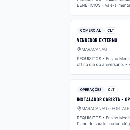
BENEFÍCIOS - Vale-alimentaç
Parceria com instituições de ensino com condiçõe
PRINCIPAIS ATIVIDADES - Apo
pagamento, ponto e plano de
ás demais atividades do se
COMERCIAL
CLT
VENDEDOR EXTERNO
MARACANAÚ
REQUISITOS • Ensino Médio Completo. BENEFÍCIOS • Vale-alimentação; • Plan
off no dia do aniversário; 
nos pacotes de internet. PRINCIPAIS ATIVIDADES • Abordar e converter clientes presencialmente; • Atuar de
forma estratégica em difere
OPERAÇÕES
CLT
INSTALADOR CABISTA - O
MARACANAÚ e FORTALE
REQUISITOS • Ensino Médio Completo; • 
Plano de saúde e odontológi
condições especiais; • Descontos exclusi