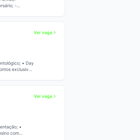
sário; -
 de folha de
Prestar suporte
Ver vaga
contos exclusivos
Ver vaga
ensino com