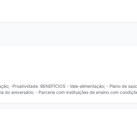
 - Vale-alimentação; - Plano de saúde e
Descontos exclusivos nos pacotes de internet. PRINCIPAL ATIVIDADE -Entrega de panfle